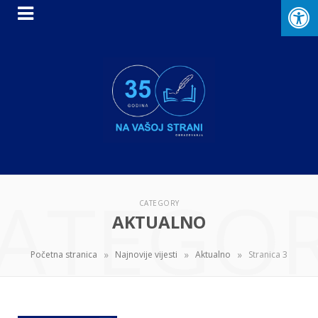
ATEGO
CATEGORY
AKTUALNO
»
»
»
Početna stranica
Najnovije vijesti
Aktualno
Stranica 3