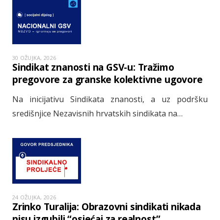
30 OŽUJKA, 2026
Sindikat znanosti na GSV-u: Tražimo
pregovore za granske kolektivne ugovore
Na inicijativu Sindikata znanosti, a uz podršku
središnjice Nezavisnih hrvatskih sindikata na…
24 OŽUJKA, 2026
Zrinko Turalija: Obrazovni sindikati nikada
nisu izgubili “osjećaj za realnost”