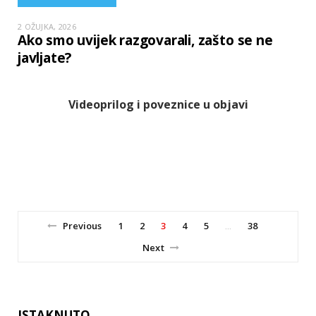
2 OŽUJKA, 2026
Ako smo uvijek razgovarali, zašto se ne
javljate?
Videoprilog i poveznice u objavi
Previous
1
2
3
4
5
38
…
Next
ISTAKNUTO