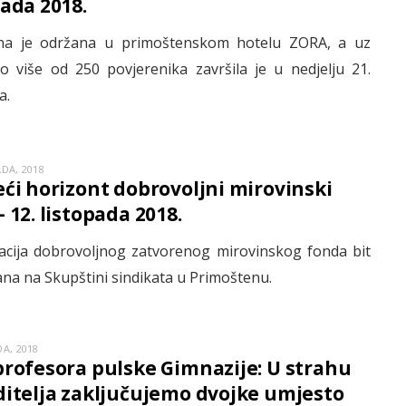
pada 2018.
na je održana u primoštenskom hotelu ZORA, a uz
vo više od 250 povjerenika završila je u nedjelju 21.
a.
ADA, 2018
eći horizont dobrovoljni mirovinski
 12. listopada 2018.
acija dobrovoljnog zatvorenog mirovinskog fonda bit
ana na Skupštini sindikata u Primoštenu.
A, 2018
profesora pulske Gimnazije: U strahu
ditelja zaključujemo dvojke umjesto