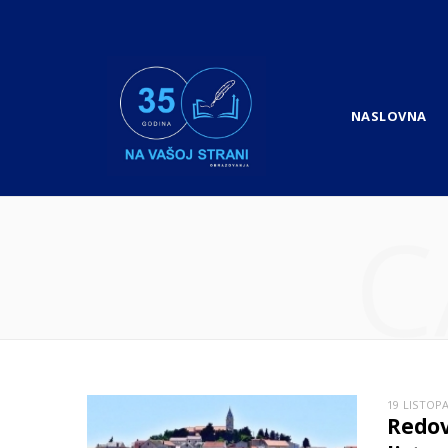
NASLOVNA
C
19 LISTOP
Redov