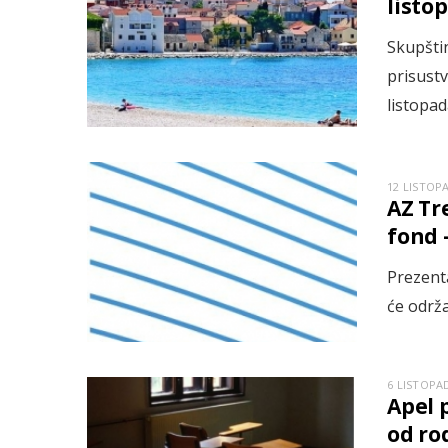
listo
Skupšti
prisust
listopad
12 LISTOP
AZ Tr
fond –
Prezent
će održ
6 LISTOPAD
Apel 
od ro