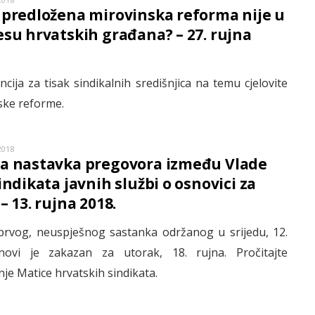
 predložena mirovinska reforma nije u
esu hrvatskih građana? – 27. rujna
cija za tisak sindikalnih središnjica na temu cjelovite
ske reforme.
2018
a nastavka pregovora između Vlade
indikata javnih službi o osnovici za
– 13. rujna 2018.
rvog, neuspješnog sastanka održanog u srijedu, 12.
novi je zakazan za utorak, 18. rujna. Pročitajte
je Matice hrvatskih sindikata.