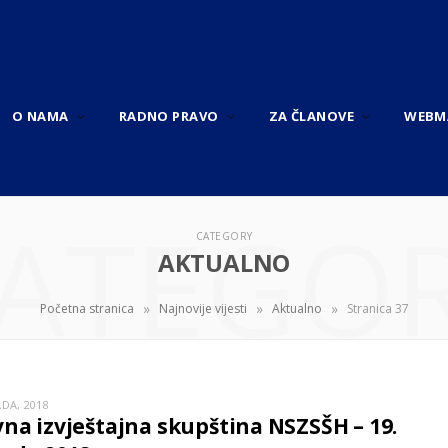
O NAMA
RADNO PRAVO
ZA ČLANOVE
WEBM
ATEGO
CATEGORY
AKTUALNO
»
»
»
Početna stranica
Najnovije vijesti
Aktualno
Stranica 37
ADA, 2018
na izvještajna skupština NSZSŠH – 19.