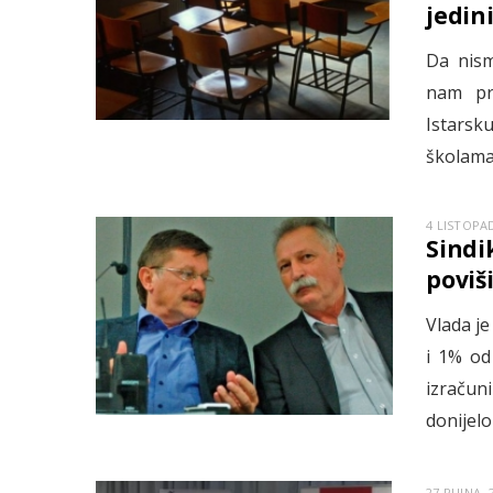
jedini
Da nism
nam pri
Istarsk
školama
4 LISTOPAD
Sindi
poviši
Vlada je
i 1% od
izračun
donijelo
27 RUJNA, 