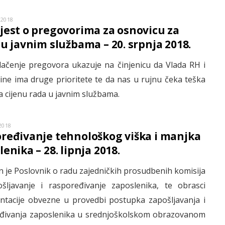
 2018
jest o pregovorima za osnovicu za
 u javnim službama – 20. srpnja 2018.
ačenje pregovora ukazuje na činjenicu da Vlada RH i
ine ima druge prioritete te da nas u rujnu čeka teška
a cijenu rada u javnim službama.
2018
ređivanje tehnološkog viška i manjka
enika – 28. lipnja 2018.
 je Poslovnik o radu zajedničkih prosudbenih komisija
šljavanje i raspoređivanje zaposlenika, te obrasci
tacije obvezne u provedbi postupka zapošljavanja i
đivanja zaposlenika u srednjoškolskom obrazovanom