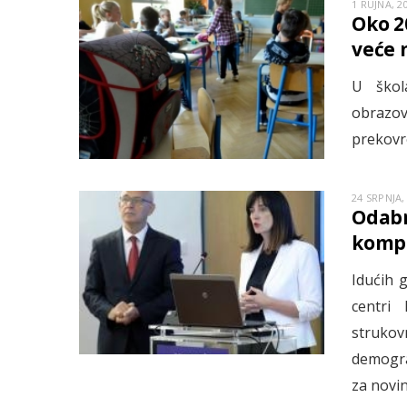
1 RUJNA, 2
Oko 2
veće 
U škol
obrazov
prekovr
24 SRPNJA,
Odabr
kompe
Idućih 
centri 
struko
demogra
za novin