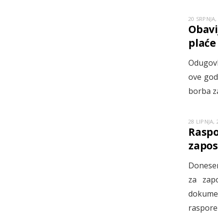
20 SRPNJA,
Obavi
plaće
Odugovl
ove god
borba z
28 LIPNJA, 
Raspo
zaposl
Donesen
za zapo
dokumen
raspore