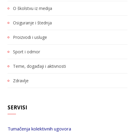
O školstvu iz medija
Osiguranje i štednja
Proizvodi i usluge
Sport i odmor
Teme, događaji i aktivnosti
Zdravlje
SERVISI
Tumačenja kolektivnih ugovora