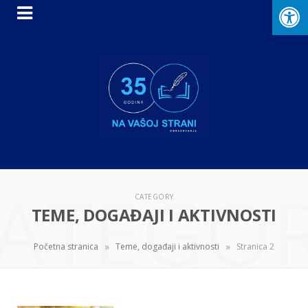
ATEGO
CATEGORY
TEME, DOGAĐAJI I AKTIVNOSTI
»
»
Početna stranica
Teme, događaji i aktivnosti
Stranica 2