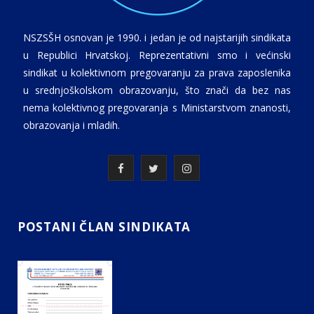
NSZSŠH osnovan je 1990. i jedan je od najstarijih sindikata
u Republici Hrvatskoj. Reprezentativni smo i većinski
sindikat u kolektivnom pregovaranju za prava zaposlenika
u srednjoškolskom obrazovanju, što znači da bez nas
nema kolektivnog pregovaranja s Ministarstvom znanosti,
obrazovanja i mladih.
F
T
I
a
w
n
c
i
s
POSTANI ČLAN SINDIKATA
e
t
t
b
t
a
o
e
g