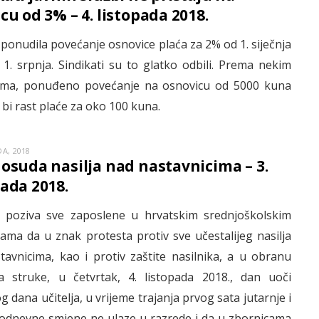
cu od 3% – 4. listopada 2018.
 ponudila povećanje osnovice plaća za 2% od 1. siječnja
 1. srpnja. Sindikati su to glatko odbili. Prema nekim
ima, ponuđeno povećanje na osnovicu od 5000 kuna
 bi rast plaće za oko 100 kuna.
A, 2018
 osuda nasilja nad nastavnicima – 3.
pada 2018.
t poziva sve zaposlene u hrvatskim srednjoškolskim
ama da u znak protesta protiv sve učestalijeg nasilja
tavnicima, kao i protiv zaštite nasilnika, a u obranu
ta struke, u četvrtak, 4. listopada 2018., dan uoči
g dana učitelja, u vrijeme trajanja prvog sata jutarnje i
podnevne smjene ne ulaze u razrede i da u zbornicama