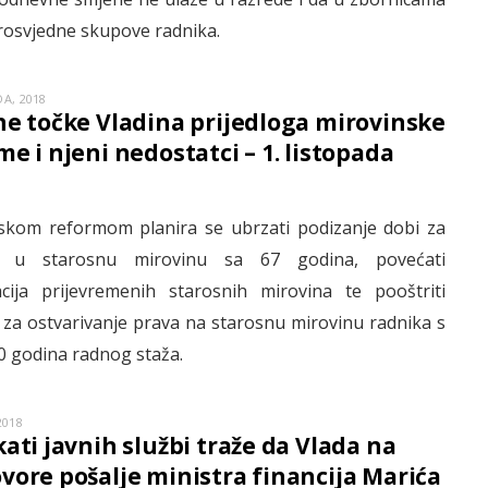
rosvjedne skupove radnika.
A, 2018
ne točke Vladina prijedloga mirovinske
me i njeni nedostatci – 1. listopada
skom reformom planira se ubrzati podizanje dobi za
k u starosnu mirovinu sa 67 godina, povećati
acija prijevremenih starosnih mirovina te pooštriti
e za ostvarivanje prava na starosnu mirovinu radnika s
0 godina radnog staža.
2018
kati javnih službi traže da Vlada na
vore pošalje ministra financija Marića