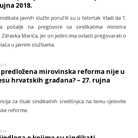
rujna 2018.
sindikata javnih službi poručili su u četvrtak Vladi da 1.
da pošalje na pregovore sa sindikatima ministra
a Zdravka Marića, jer on jedini ima ovlasti pregovarati o
 plaća u javnim službama.
2018
 predložena mirovinska reforma nije u
esu hrvatskih građana? – 27. rujna
cija za tisak sindikalnih središnjica na temu cjelovite
ske reforme.
2018
rijedloga o kojima su sindikati