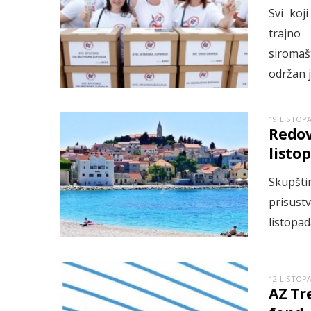
Svi koj
trajno
siromaš
održan 
19 LISTOP
Redov
listo
Skupšti
prisust
listopad
12 LISTOP
AZ Tr