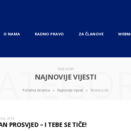
O NAMA
RADNO PRAVO
ZA ČLANOVE
WEBM
ATEGO
CATEGORY
NAJNOVIJE VIJESTI
»
»
Početna stranica
Najnovije vijesti
Stranica 62
ADA, 2018
N PROSVJED – I TEBE SE TIČE!