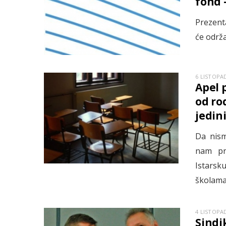
fond –
Prezent
će održ
6 LISTOPAD
Apel 
od ro
jedini
Da nism
nam pri
Istarsk
školama
4 LISTOPAD
Sindi