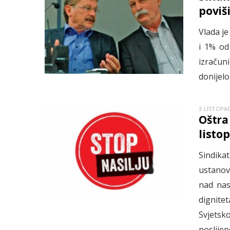
poviši
Vlada je
i 1% od
izračun
donijelo
3 LISTOPAD
Oštra
listo
Sindika
ustanov
nad nas
dignite
Svjetsko
poslije