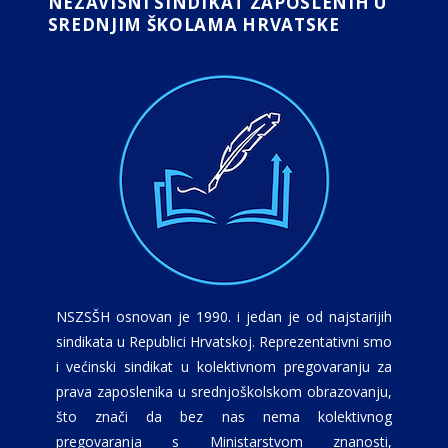
NEZAVISNI SINDIKAT ZAPOSLENIH U
SREDNJIM ŠKOLAMA HRVATSKE
NSZSŠH osnovan je 1990. i jedan je od najstarijih
sindikata u Republici Hrvatskoj. Reprezentativni smo
i većinski sindikat u kolektivnom pregovaranju za
prava zaposlenika u srednjoškolskom obrazovanju,
što znači da bez nas nema kolektivnog
pregovaranja s Ministarstvom znanosti,