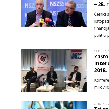
– 28. 
Čelnici 
listopa
financij
politici
27 RUJNA, 
Zašto
inter
2018.
Konferen
mirovin
24 RUJNA, 
Tri p