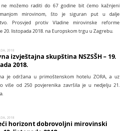
i ne možemo raditi do 67 godine bit ćemo kažnjeni
 manjom mirovinom, što je siguran put u dalje
tvo. Prosvjed protiv Vladine mirovinske reforme
je 20. listopada 2018. na Europskom trgu u Zagrebu.
ADA, 2018
na izvještajna skupština NSZSŠH – 19.
pada 2018.
na je održana u primoštenskom hotelu ZORA, a uz
vo više od 250 povjerenika završila je u nedjelju 21.
a.
ADA, 2018
eći horizont dobrovoljni mirovinski