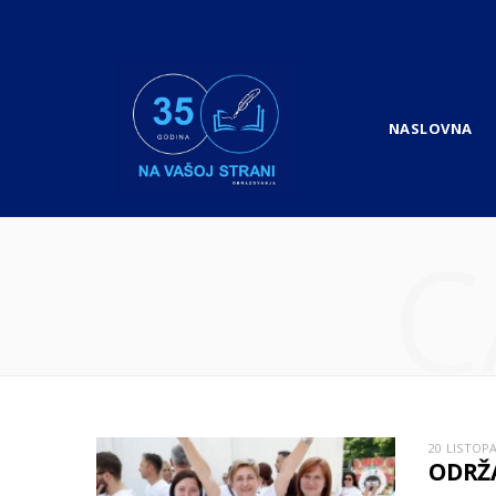
NASLOVNA
C
20 LISTOP
ODRŽA