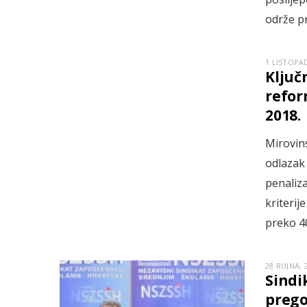
održe p
1 LISTOPAD
Ključ
refor
2018.
Mirovin
odlaza
penaliz
kriterij
preko 4
28 RUJNA, 
Sindi
prego