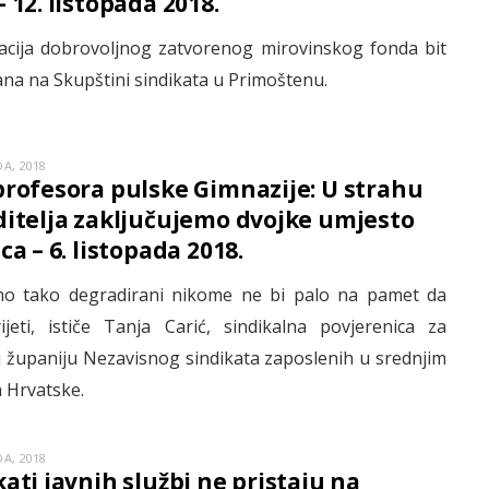
 12. listopada 2018.
acija dobrovoljnog zatvorenog mirovinskog fonda bit
ana na Skupštini sindikata u Primoštenu.
A, 2018
profesora pulske Gimnazije: U strahu
ditelja zaključujemo dvojke umjesto
ca – 6. listopada 2018.
o tako degradirani nikome ne bi palo na pamet da
jeti, ističe Tanja Carić, sindikalna povjerenica za
u županiju Nezavisnog sindikata zaposlenih u srednjim
 Hrvatske.
A, 2018
kati javnih službi ne pristaju na