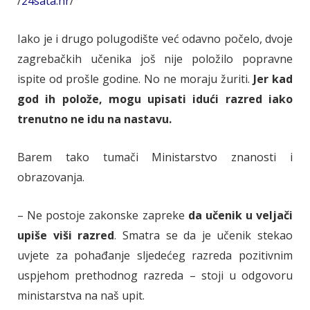
/
24sata.hr
/
Iako je i drugo polugodište već odavno počelo, dvoje
zagrebačkih učenika još nije položilo popravne
ispite od prošle godine. No ne moraju žuriti.
Jer kad
god ih polože, mogu upisati idući razred iako
trenutno ne idu na nastavu.
Barem tako tumači Ministarstvo znanosti i
obrazovanja.
– Ne postoje zakonske zapreke
da učenik u veljači
upiše viši razred
. Smatra se da je učenik stekao
uvjete za pohađanje sljedećeg razreda pozitivnim
uspjehom prethodnog razreda – stoji u odgovoru
ministarstva na naš upit.