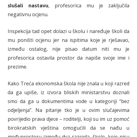
slušali nastavu
, profesorica mu je zaključila
negativnu ocjenu.
Inspekcija tad opet dolazi u školu i naređuje školi da
mu poništi ocjenu jer na ispitima koje je rješavao,
između ostalog, nije pisao datum niti mu je
profesorica ostavila prostor da napiše svoje ime i
prezime.
Kako Treća ekonomska škola nije znala u koji razred
da ga upiše, iz izvora bliskih ministarstvu doznali
smo da ga u dokumentima vode u kategoriji “bez
odjeljenja”. Na pitanje tko je u ovim slučajevima
povrijedio prava djece – roditelji, koji su im uz pomoć
birokratskih vještina omogućili da se nađu u
međuprostoru između dva razreda, škole, koje nisu