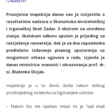
/
24sata.hr
/
Prosvjetna inspekcija danas nas je izvijestila o
rezultatima nadzora u Ekonomsko-birotehničkoj
i trgovačkoj školi Zadar. S obzirom na utvrđeno
stanje, školskom odboru upućen je prijedlog za
razrješenje ravnatelja, dok je za dva zaposlenika
predloženo izdavanje pisanog upozorenja uz
mogućnost otkaza ugovora o radu, izjavila je
danas ministrica znanosti i obrazovanja prof. dr.
sc. Blaženke Divjak.
Inspekcija je u tu školu došla nakon teškog
prošlotjednog incidenta sa žigosanjem učenice.
– Nakon što me opekao rekao mi je “sad imaš