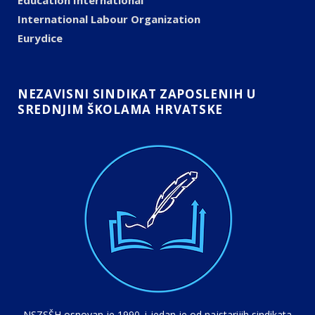
International Labour Organization
Eurydice
NEZAVISNI SINDIKAT ZAPOSLENIH U
SREDNJIM ŠKOLAMA HRVATSKE
NSZSŠH osnovan je 1990. i jedan je od najstarijih sindikata