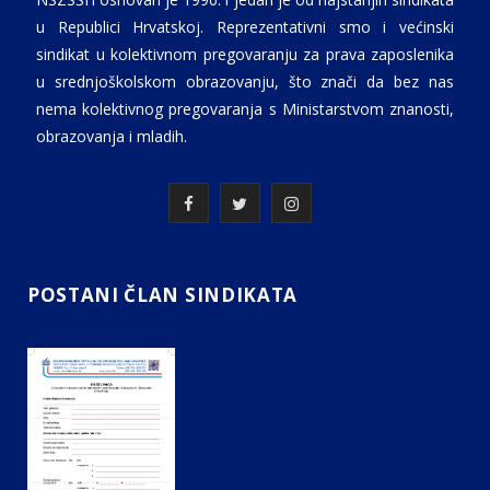
u Republici Hrvatskoj. Reprezentativni smo i većinski
sindikat u kolektivnom pregovaranju za prava zaposlenika
u srednjoškolskom obrazovanju, što znači da bez nas
nema kolektivnog pregovaranja s Ministarstvom znanosti,
obrazovanja i mladih.
F
T
I
a
w
n
c
i
s
POSTANI ČLAN SINDIKATA
e
t
t
b
t
a
o
e
g
o
r
r
k
a