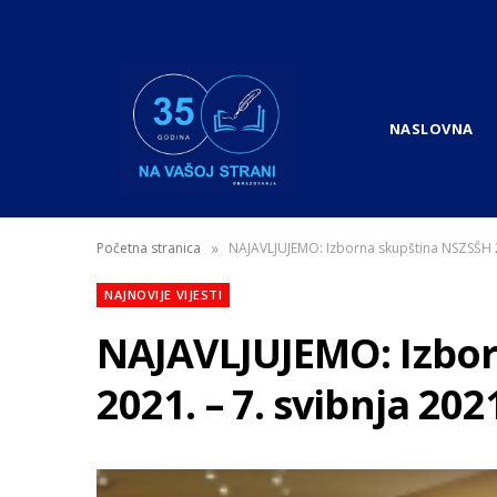
NASLOVNA
»
Početna stranica
NAJAVLJUJEMO: Izborna skupština NSZSŠH 20
NAJNOVIJE VIJESTI
NAJAVLJUJEMO: Izbo
2021. – 7. svibnja 202