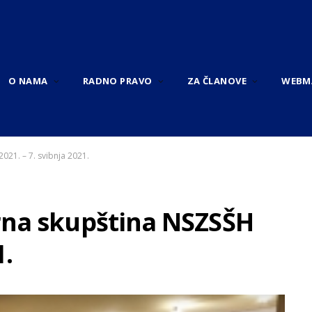
O NAMA
RADNO PRAVO
ZA ČLANOVE
WEBM
21. – 7. svibnja 2021.
rna skupština NSZSŠH
1.