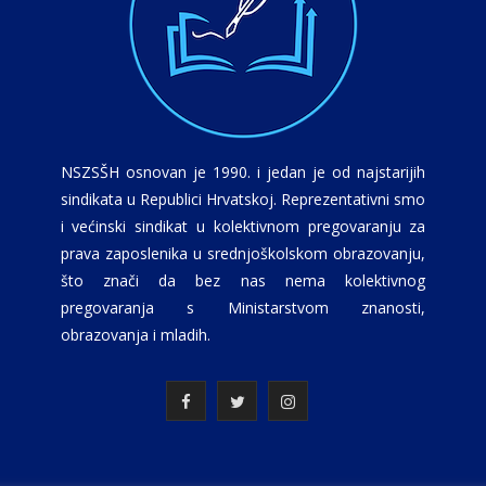
NSZSŠH osnovan je 1990. i jedan je od najstarijih
sindikata u Republici Hrvatskoj. Reprezentativni smo
i većinski sindikat u kolektivnom pregovaranju za
prava zaposlenika u srednjoškolskom obrazovanju,
što znači da bez nas nema kolektivnog
pregovaranja s Ministarstvom znanosti,
obrazovanja i mladih.
F
T
I
a
w
n
c
i
s