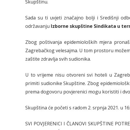
Skupštinu.
Sada su ti uvjeti značajno bolji i Središnji od
održavanju
Izborne skupštine Sindikata u term
Zbog poštivanja epidemioloških mjera pronaš
Zagrebačkog velesajma. U tom prostoru možemo
zaštite zdravlja svih sudionika.
U to vrijeme nisu otvoreni svi hoteli u Zagre
primiti sudionike Skupštine. Zbog epidemiološk
prema dogovoru povjerenici mogu koristiti i dv
Skupština će početi s radom 2. srpnja 2021. u 16:00
SVI POVJERENICI I ČLANOVI SKUPŠTINE POT