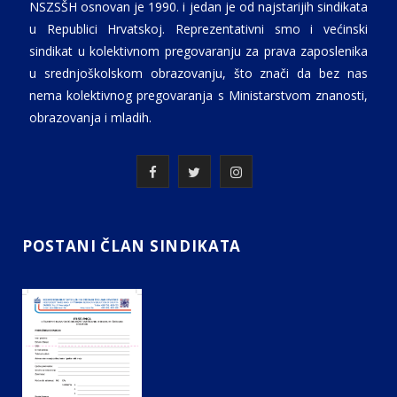
NSZSŠH osnovan je 1990. i jedan je od najstarijih sindikata
u Republici Hrvatskoj. Reprezentativni smo i većinski
sindikat u kolektivnom pregovaranju za prava zaposlenika
u srednjoškolskom obrazovanju, što znači da bez nas
nema kolektivnog pregovaranja s Ministarstvom znanosti,
obrazovanja i mladih.
F
T
I
a
w
n
c
i
s
POSTANI ČLAN SINDIKATA
e
t
t
b
t
a
o
e
g
o
r
r