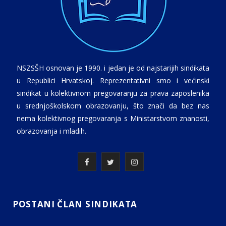
NSZSŠH osnovan je 1990. i jedan je od najstarijih sindikata
u Republici Hrvatskoj. Reprezentativni smo i većinski
sindikat u kolektivnom pregovaranju za prava zaposlenika
u srednjoškolskom obrazovanju, što znači da bez nas
nema kolektivnog pregovaranja s Ministarstvom znanosti,
obrazovanja i mladih.
F
T
I
a
w
n
c
i
s
POSTANI ČLAN SINDIKATA
e
t
t