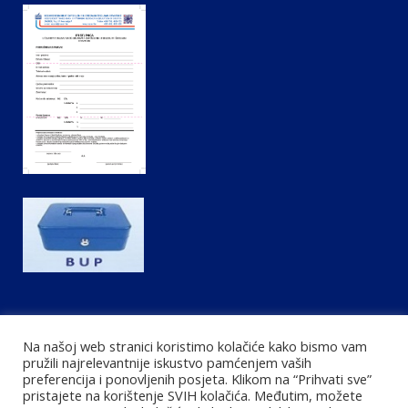
b
t
a
o
e
g
o
r
r
k
a
m
Na našoj web stranici koristimo kolačiće kako bismo vam
pružili najrelevantnije iskustvo pamćenjem vaših
preferencija i ponovljenih posjeta. Klikom na “Prihvati sve”
pristajete na korištenje SVIH kolačića. Međutim, možete