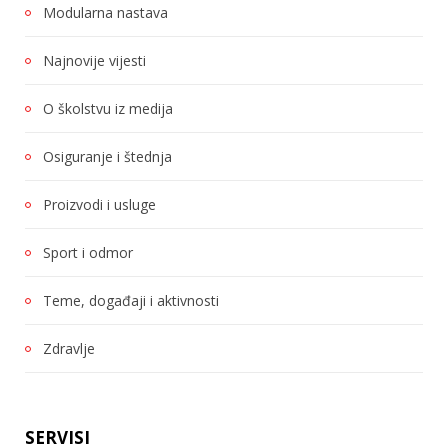
Modularna nastava
Najnovije vijesti
O školstvu iz medija
Osiguranje i štednja
Proizvodi i usluge
Sport i odmor
Teme, događaji i aktivnosti
Zdravlje
SERVISI