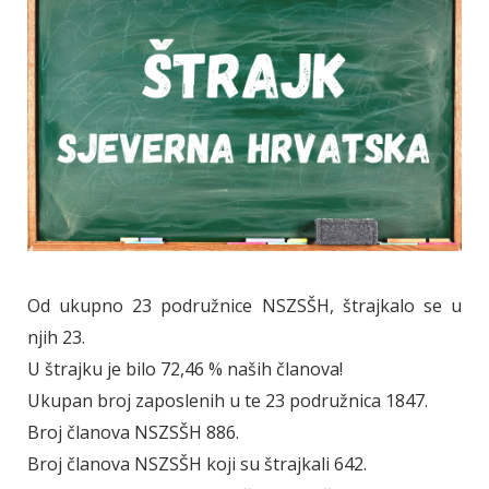
Od ukupno 23 podružnice NSZSŠH, štrajkalo se u
njih 23.
U štrajku je bilo 72,46 % naših članova!
Ukupan broj zaposlenih u te 23 podružnica 1847.
Broj članova NSZSŠH 886.
Broj članova NSZSŠH koji su štrajkali 642.