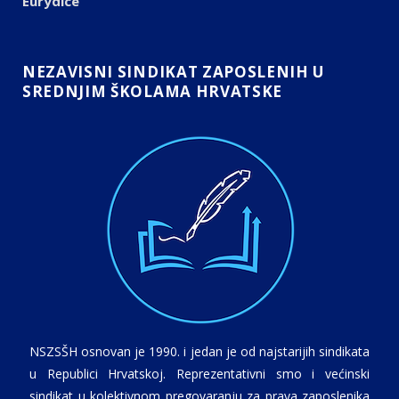
Eurydice
NEZAVISNI SINDIKAT ZAPOSLENIH U
SREDNJIM ŠKOLAMA HRVATSKE
NSZSŠH osnovan je 1990. i jedan je od najstarijih sindikata
u Republici Hrvatskoj. Reprezentativni smo i većinski
sindikat u kolektivnom pregovaranju za prava zaposlenika