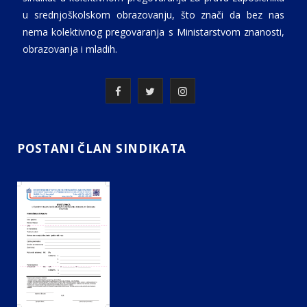
u srednjoškolskom obrazovanju, što znači da bez nas
nema kolektivnog pregovaranja s Ministarstvom znanosti,
obrazovanja i mladih.
F
T
I
a
w
n
c
i
s
POSTANI ČLAN SINDIKATA
e
t
t
b
t
a
o
e
g
o
r
r
k
a
m