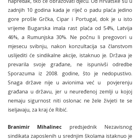
napredak, tko će obrazovati djecu. Od Hrvatske su u
zadnjih 10 godina kada je riječ o padu plaća jedino
gore prošle Grčka, Cipar i Portugal, dok je u isto
vrijeme Bugarska imala rast plaća od 54%, Latvija
46%, a Rumunjska 30%. Ne počnu li pregovori u
mjesecu svibnju, nakon konzultacija sa članstvom
uslijediti će sindikalne akcije, istaknuo je. Država je
prevarila svoje građane, ne ispunivši odredbe
Sporazuma iz 2008. godine, što je nedopustivo.
Snaga države nije u avionima već u povjerenju
građana u državu, jer u neuređenoj zemlji u kojoj
nemaju sigurnost niti oslonac ne žele živjeti te se
iseljavaju, za kraj će Ribić.
Branimir Mihalinec
predsjednik Nezavisnog
sindikata zaposlenih u srednjim školama istaknuo je