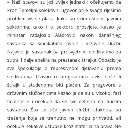
– Naši stavovi su još uvijek jednaki i očekujemo da
kroz Temeljni kolektivni ugovor prije svaga riješimo
problem visine plaća, kako su svim ostalim javnim
sektorima, tako i u sektoru prosvjete, kazao je
ministar radaJosip Aladrović nakon današnjeg
sastanka sa sindikatima javnih i državnih službi.
Najavio je sastanak sa prosvjetnim sindikatima za
sutra. I dalje apelira na prestanak štrajka. Odbacio je
sve špekulacije o represivnom djelovanju prema
sindikatima. Ovisno o pregovorima ovisi hoće li
štrajk u studenome biti plaćen. Za pregovore s
državnim službenicima kazao je da su u visokoj fazi
finalizacije i očekuje da se sve definira na idućem
sastanku. Što se tiče javnih službi istaknuta su
traženja koja se trenutno ne mogu prihvatiti, ali
očekuje nekakve ustupke kroz materijalna prava. Ne