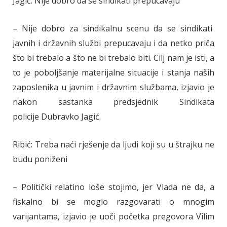
Jagić: Nije dobro da se sindikati prepucavaju
– Nije dobro za sindikalnu scenu da se sindikati
javnih i državnih službi prepucavaju i da netko priča
što bi trebalo a što ne bi trebalo biti. Cilj nam je isti, a
to je poboljšanje materijalne situacije i stanja naših
zaposlenika u javnim i državnim službama, izjavio je
nakon sastanka predsjednik Sindikata
policije Dubravko Jagić.
Ribić: Treba naći rješenje da ljudi koji su u štrajku ne
budu poniženi
– Politički relatino loše stojimo, jer Vlada ne da, a
fiskalno bi se moglo razgovarati o mnogim
varijantama, izjavio je uoči početka pregovora Vilim