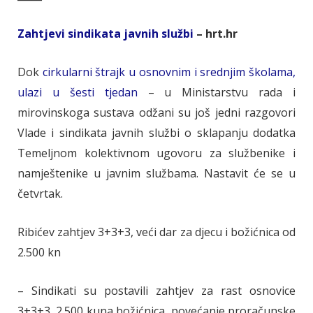
Zahtjevi sindikata javnih službi
– hrt.hr
Dok
cirkularni štrajk u osnovnim i srednjim školama,
ulazi u šesti tjedan
– u Ministarstvu rada i
mirovinskoga sustava odžani su još jedni razgovori
Vlade i sindikata javnih službi o sklapanju dodatka
Temeljnom kolektivnom ugovoru za službenike i
namještenike u javnim službama. Nastavit će se u
četvrtak.
Ribićev zahtjev 3+3+3, veći dar za djecu i božićnica od
2.500 kn
– Sindikati su postavili zahtjev za rast osnovice
3+3+3, 2.500 kuna božićnica, povećanje proračunske