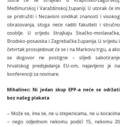
Sutra će se štrajkati u Krapinsko-zagorskoj,
Međimurskoj i Varaždinskoj županiji. U utorak će im
se pridružiti i Nezavisni sindikat znanosti i visokog
obrazovanja, stoga neće raditi fakulteti i stručno
osoblje. U srijedu štrajkaju Sisačko-moslavačka,
Brodsko-posavska i Zagrebačka županija. U srijedu i
četvrtak prosvjedovat će se i na Markovu trgu, a ako
se dogovor ne postigne – slijedi sabotiranje
hrvatskog predsjedanja EU-om, najavljeno je na
konferenciji za novinare.
Mihalinec: Ni jedan skup EPP-a neće se održati
bez našeg plakata
– Može se, ima se, ne u stepenicama, ne u koracima
– nego odjednom nekomu podići 15, nekomu 20