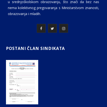
u srednjoškolskom obrazovanju, što znači da bez nas
nema kolektivnog pregovaranja s Ministarstvom znanosti,
obrazovanja i mladih.
F
T
I
a
w
n
c
i
s
POSTANI ČLAN SINDIKATA
e
t
t
b
t
a
o
e
g
o
r
r
k
a
m