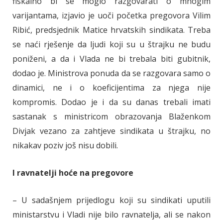
fiskalno bi se moglo razgovarati o mnogim
varijantama, izjavio je uoči početka pregovora Vilim
Ribić, predsjednik Matice hrvatskih sindikata. Treba
se naći rješenje da ljudi koji su u štrajku ne budu
poniženi, a da i Vlada ne bi trebala biti gubitnik,
dodao je. Ministrova ponuda da se razgovara samo o
dinamici, ne i o koeficijentima za njega nije
kompromis. Dodao je i da su danas trebali imati
sastanak s ministricom obrazovanja Blaženkom
Divjak vezano za zahtjeve sindikata u štrajku, no
nikakav poziv još nisu dobili.
I ravnatelji hoće na pregovore
– U sadašnjem prijedlogu koji su sindikati uputili
ministarstvu i Vladi nije bilo ravnatelja, ali se nakon