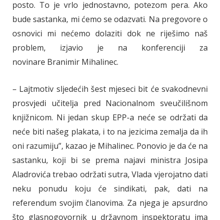
posto. To je vrlo jednostavno, potezom pera. Ako
bude sastanka, mi ćemo se odazvati. Na pregovore o
osnovici mi nećemo dolaziti dok ne riješimo naš
problem, izjavio je na konferenciji za
novinare Branimir Mihalinec.
– Lajtmotiv sljedećih šest mjeseci bit će svakodnevni
prosvjedi učitelja pred Nacionalnom sveučilišnom
knjižnicom. Ni jedan skup EPP-a neće se održati da
neće biti našeg plakata, i to na jezicima zemalja da ih
oni razumiju”, kazao je Mihalinec. Ponovio je da će na
sastanku, koji bi se prema najavi ministra Josipa
Aladrovića trebao održati sutra, Vlada vjerojatno dati
neku ponudu koju će sindikati, pak, dati na
referendum svojim članovima. Za njega je apsurdno
što glasnogovornik u državnom inspektoratu ima