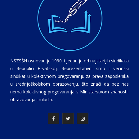
NSZSŠH osnovan je 1990. i jedan je od najstarijih sindikata
u Republici Hrvatskoj. Reprezentativni smo i većinski
sindikat u kolektivnom pregovaranju za prava zaposlenika
u srednjoškolskom obrazovanju, što znači da bez nas
nema kolektivnog pregovaranja s Ministarstvom znanosti,
obrazovanja i mladih.
F
T
I
a
w
n