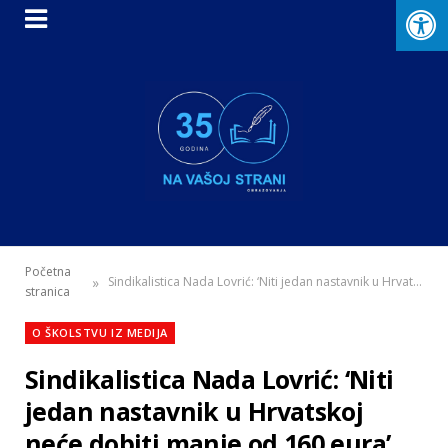
Početna
»
Sindikalistica Nada Lovrić: ‘Niti jedan nastavnik u Hrvatskoj neće dobiti manje od 160 eura’
stranica
O ŠKOLSTVU IZ MEDIJA
Sindikalistica Nada Lovrić: ‘Niti
jedan nastavnik u Hrvatskoj
neće dobiti manje od 160 eura’