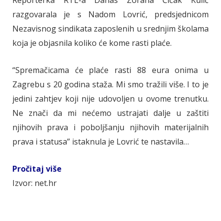
Reporterka RTL-a Danas Zorana Čičak Kulić
razgovarala je s Nadom Lovrić, predsjednicom
Nezavisnog sindikata zaposlenih u srednjim školama
koja je objasnila koliko će kome rasti plaće.
“Spremačicama će plaće rasti 88 eura onima u
Zagrebu s 20 godina staža. Mi smo tražili više. I to je
jedini zahtjev koji nije udovoljen u ovome trenutku.
Ne znači da mi nećemo ustrajati dalje u zaštiti
njihovih prava i poboljšanju njihovih materijalnih
prava i statusa” istaknula je Lovrić te nastavila…
Pročitaj više
Izvor: net.hr