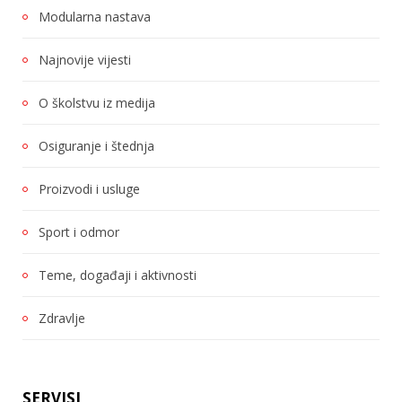
Modularna nastava
Najnovije vijesti
O školstvu iz medija
Osiguranje i štednja
Proizvodi i usluge
Sport i odmor
Teme, događaji i aktivnosti
Zdravlje
SERVISI