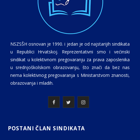
NSZSŠH osnovan je 1990. i jedan je od najstarijih sindikata
u Republici Hrvatskoj. Reprezentativni smo i većinski
sindikat u kolektivnom pregovaranju za prava zaposlenika
u srednjoškolskom obrazovanju, što znači da bez nas
nema kolektivnog pregovaranja s Ministarstvom znanosti,
obrazovanja i mladih.
F
T
I
a
w
n
c
i
s
POSTANI ČLAN SINDIKATA
e
t
t