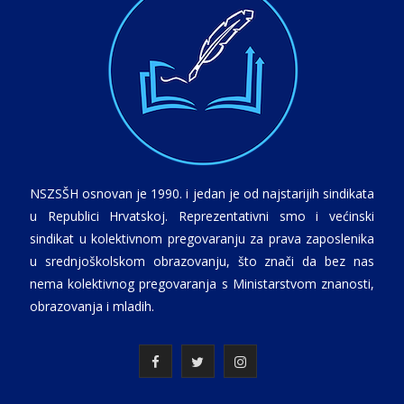
NSZSŠH osnovan je 1990. i jedan je od najstarijih sindikata
u Republici Hrvatskoj. Reprezentativni smo i većinski
sindikat u kolektivnom pregovaranju za prava zaposlenika
u srednjoškolskom obrazovanju, što znači da bez nas
nema kolektivnog pregovaranja s Ministarstvom znanosti,
obrazovanja i mladih.
F
T
I
a
w
n