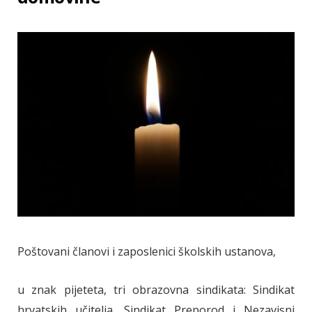
Poštovani članovi i zaposlenici školskih ustanova,
u znak pijeteta, tri obrazovna sindikata: Sindikat
hrvatskih učitelja, Sindikat Preporod i Nezavisni