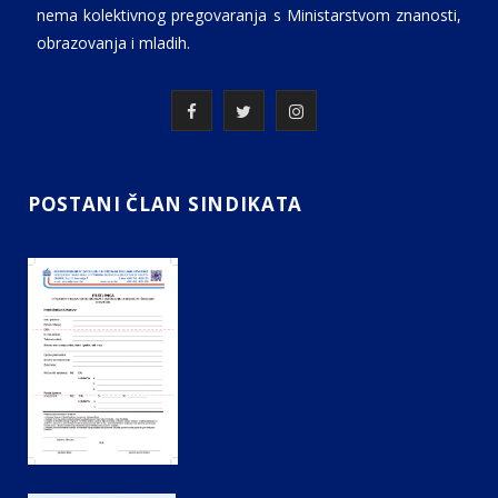
nema kolektivnog pregovaranja s Ministarstvom znanosti,
obrazovanja i mladih.
F
T
I
a
w
n
c
i
s
POSTANI ČLAN SINDIKATA
e
t
t
b
t
a
o
e
g
o
r
r
k
a
m