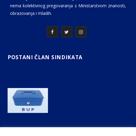
nema kolektivnog pregovaranja s Ministarstvom znanosti,
obrazovanja i mladih.
F
T
I
a
w
n
c
i
s
POSTANI ČLAN SINDIKATA
e
t
t
b
t
a
o
e
g
o
r
r
k
a
m