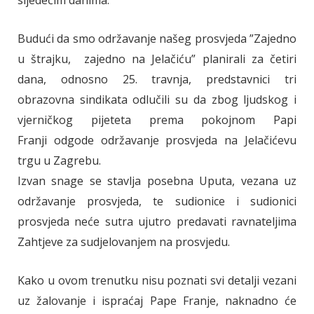
sljedećim danima.
Budući da smo održavanje našeg prosvjeda ”Zajedno
u štrajku, zajedno na Jelačiću” planirali za četiri
dana, odnosno 25. travnja, predstavnici tri
obrazovna sindikata odlučili su da zbog ljudskog i
vjerničkog pijeteta prema pokojnom Papi
Franji odgode održavanje prosvjeda na Jelačićevu
trgu u Zagrebu.
Izvan snage se stavlja posebna Uputa, vezana uz
održavanje prosvjeda, te sudionice i sudionici
prosvjeda neće sutra ujutro predavati ravnateljima
Zahtjeve za sudjelovanjem na prosvjedu.
Kako u ovom trenutku nisu poznati svi detalji vezani
uz žalovanje i ispraćaj Pape Franje, naknadno će