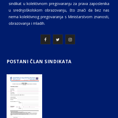
sindikat u kolektivnom pregovaranju za prava zaposlenika
u srednjoškolskom obrazovanju, što znači da bez nas
nema kolektivnog pregovaranja s Ministarstvom znanosti,
obrazovanja i mladih.
F
T
I
a
w
n
c
i
s
POSTANI ČLAN SINDIKATA
e
t
t
b
t
a
o
e
g
o
r
r
k
a
m