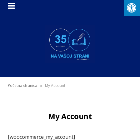
»
Početna stranica
My Account
My Account
[woocommerce_my_account]