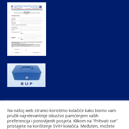
b
t
a
o
e
g
o
r
r
k
a
m
Na našoj web stranici koristimo kolačiće kako bismo vam
pružili najrelevantnije iskustvo pamćenjem vaših
preferencija i ponovljenih posjeta. Klikom na “Prihvati sve”
pristajete na korištenje SVIH kolačića. Međutim, možete