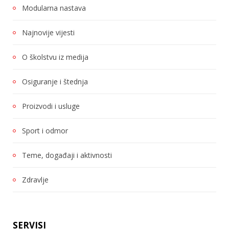
Modularna nastava
Najnovije vijesti
O školstvu iz medija
Osiguranje i štednja
Proizvodi i usluge
Sport i odmor
Teme, događaji i aktivnosti
Zdravlje
SERVISI