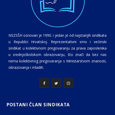
NSZSŠH osnovan je 1990. i jedan je od najstarijih sindikata
u Republici Hrvatskoj. Reprezentativni smo i većinski
sindikat u kolektivnom pregovaranju za prava zaposlenika
u srednjoškolskom obrazovanju, što znači da bez nas
nema kolektivnog pregovaranja s Ministarstvom znanosti,
obrazovanja i mladih.
F
T
I
a
w
n
c
i
s
POSTANI ČLAN SINDIKATA
e
t
t