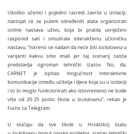
Ukoliko učenici i pojedini razredi završe u izolaciji,
nastojat će se putem određenih alata organizirati
online nastava uživo, koja bi pratila uvriježeni
raspored sati i simulirala interaktivnu učioničku
nastavu. “Iskreno se nadam da neće biti
lockdowna
u
varijanti kakvu smo imali jer taj scenarij zaista
predstavlja ogroman tehnički izazov. No, da,
CARNET je ispitao mogućnost interaktivne
komunikacije između učitelja i djece koja su u izolaciji
i to bi moglo funkcionirati ako istovremeno ne bude
više od 20-25 posto škola u
lockdownu
“, rekao je
Fuchs za Telegram.
U slučaju da sve škole u Hrvatskoj budu
u
lockdownu
poput onoga proljetos, sustav tehnički