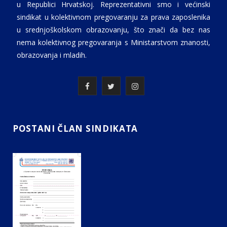
u Republici Hrvatskoj. Reprezentativni smo i većinski
sindikat u kolektivnom pregovaranju za prava zaposlenika
u srednjoškolskom obrazovanju, što znači da bez nas
nema kolektivnog pregovaranja s Ministarstvom znanosti,
obrazovanja i mladih.
F
T
I
a
w
n
c
i
s
POSTANI ČLAN SINDIKATA
e
t
t
b
t
a
o
e
g
o
r
r
k
a