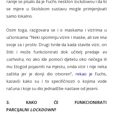
ranije se pisalo da je Fuchs nesklon
lockdownu
i da bi
se mjere u školskom sustavu mogle primjenjivati
samo lokalno.
Osim toga, razgovara se i o maskama i vizirima u
učionicama. “Neki spominju vizire i maske, ali sve ima
svoje za i protiv. Drugi tvrde da kada stavite vizir, on
štiti i može funkcionirati dok učitelj predaje
ex
cathedra
, no ako ide pomoći djetetu oko nečega ili
mu štogod pojasniti na mjestu, onda vizir i nije neka
zaštita jer je donji dio otvoren”,
rekao je
Fuchs,
kazavši kako su i to specifičnosti o kojima vode
računa i koje su dio jednadžbe nastave od jeseni.
3. KAKO ĆE FUNKCIONIRATI
PARCIJALNI
LOCKDOWN
?