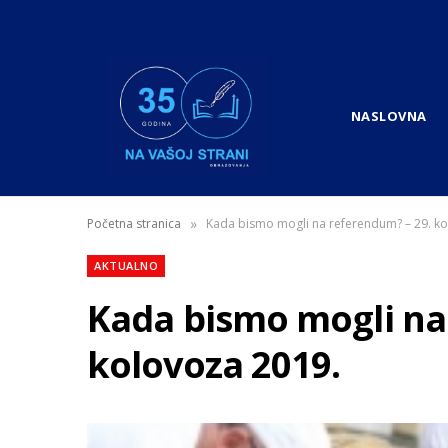
NASLOVNA
»
Početna stranica
Kada bismo mogli na referendum? – 29. ko
AKTUALNO
Kada bismo mogli na
kolovoza 2019.