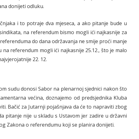
na donijeti odluku.
učnjaka i to potraje dva mjeseca, a ako pitanje bude u
sindikata, na referendum bismo mogli ići najkasnije za
u referenduma do dana održavanja ne smije proći manje
 na referendum mogli ići najkasnije 25.12., što je malo
ajvjerojatnije 22. 12.
nom sudu donosi Sabor na plenarnoj sjednici nakon što
lamentarna većina, doznajemo od predsjednika Kluba
viti. Bačić za Jutarnji pojašnjava da će to napraviti zbog
a pitanje nije u skladu s Ustavom jer zadire u državni
og Zakona o referendumu koji se planira donijeti.