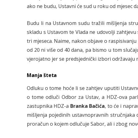
ako ne budu, Ustavni će sud u roku od mjesec da
Budu li na Ustavnom sudu tražili mišljenja str
skladu s Ustavom te Vlada ne udovolji zahtjevu 
tri mjeseca. Naime, nakon objave o raspisivanj
od 20 ni više od 40 dana, pa bismo u tom slučaju
vjerojatno jer se predsjednički izbori održavaju n
Manja šteta
Odluku o tome hoće li se zahtjev uputiti Ustav
o tome odluči Odbor za Ustav, a HDZ-ova par
zastupnika HDZ-a
Branka Bačića
, to će i napra
mišljenja pojedinih ustavnopravnih stručnjaka d
proračun o kojem odlučuje Sabor, ali i zbog nov