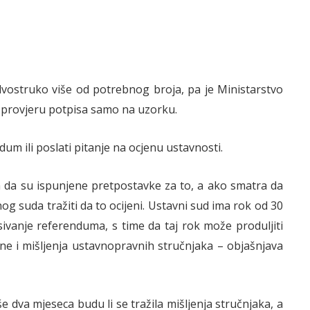
 dvostruko više od potrebnog broja, pa je Ministarstvo
u provjeru potpisa samo na uzorku.
ndum ili poslati pitanje na ocjenu ustavnosti.
da su ispunjene pretpostavke za to, a ako smatra da
g suda tražiti da to ocijeni. Ustavni sud ima rok od 30
pisivanje referenduma, s time da taj rok može produljiti
čune i mišljenja ustavnopravnih stručnjaka – objašnjava
še dva mjeseca budu li se tražila mišljenja stručnjaka, a