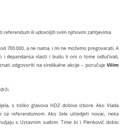
 referendum ili udovoljiti svim njihovim zahtjevima.
e od 700.000, a ne nama, i mi ne možemo pregovarati. A
lo i depandansa vlasti i budu li oni o tome odlučivali,
nati odgovoriti na sindikalne akcije – poručuje
Vilim
drži.
jela, s toliko glasova HDZ dobiva izbore. Ako Vlada
e za referendumom. Ako žele uštedjeti novac, neka
 muljaju s Ustavnim sudom. Time bi i Plenković dobio