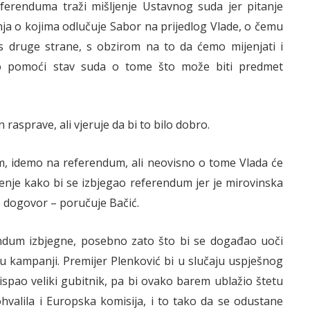
eferenduma traži mišljenje Ustavnog suda jer pitanje
ja o kojima odlučuje Sabor na prijedlog Vlade, o čemu
s druge strane, s obzirom na to da ćemo mijenjati i
 pomoći stav suda o tome što može biti predmet
rasprave, ali vjeruje da bi to bilo dobro.
om, idemo na referendum, ali neovisno o tome Vlada će
šenje kako bi se izbjegao referendum jer je mirovinska
e dogovor – poručuje Bačić.
endum izbjegne, posebno zato što bi se događao uoči
 u kampanji. Premijer Plenković bi u slučaju uspješnog
 ispao veliki gubitnik, pa bi ovako barem ublažio štetu
hvalila i Europska komisija, i to tako da se odustane