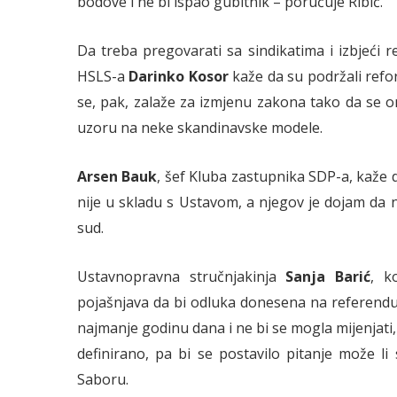
bodove i ne bi ispao gubitnik – poručuje Ribić.
Da treba pregovarati sa sindikatima i izbjeći r
HSLS-a
Darinko Kosor
kaže da su podržali refor
se, pak, zalaže za izmjenu zakona tako da se 
uzoru na neke skandinavske modele.
Arsen Bauk
, šef Kluba zastupnika SDP-a, kaže d
nije u skladu s Ustavom, a njegov je dojam da 
sud.
Ustavnopravna stručnjakinja
Sanja Barić
, k
pojašnjava da bi odluka donesena na referendum
najmanje godinu dana i ne bi se mogla mijenjati, 
definirano, pa bi se postavilo pitanje može l
Saboru.