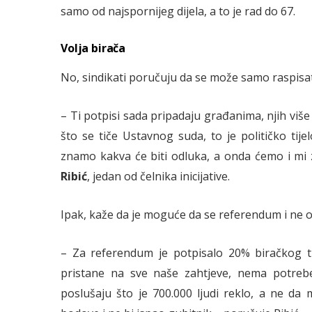
samo od najspornijeg dijela, a to je rad do 67.
Volja birača
No, sindikati poručuju da se može samo raspisati
– Ti potpisi sada pripadaju građanima, njih viš
što se tiče Ustavnog suda, to je političko tije
znamo kakva će biti odluka, a onda ćemo i mi z
Ribić
, jedan od čelnika inicijative.
Ipak, kaže da je moguće da se referendum i ne o
– Za referendum je potpisalo 20% biračkog ti
pristane na sve naše zahtjeve, nema potreb
poslušaju što je 700.000 ljudi reklo, a ne da