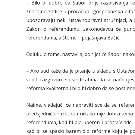
– Bilo bi dobro da Sabor prije raspisivanja r
značajno zadire u proračun i gospodarska pitan
upozoravaju neki ustavnopravni stručnjaci, a 
Zakon o referendumu, zakonodavcu će puno
referenduma, a što ne – pojašnjava Bačić.
Odluku o tome, nastavlja, donijet će Sabor nakon 
– Ako sud kaže da je pitanje u skladu s Ustav
voditi razgovore sa sindikatima da se nađe rje
reforma kvalitetna i bilo bi dobro da se postign
Naime, vladajući će napraviti sve da se refer
predsjedničkih izbora i nikako nije dobra tema
referenduma, koji bi bio uperen i protiv Vlade,
kad bi se spasio barem dio reforme koju je po