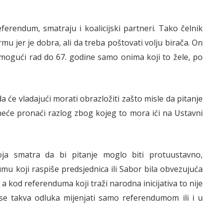
eferendum, smatraju i koalicijski partneri. Tako čelnik
mu jer je dobra, ali da treba poštovati volju birača. On
omogući rad do 67. godine samo onima koji to žele, po
a će vladajući morati obrazložiti zašto misle da pitanje
neće pronaći razlog zbog kojeg to mora ići na Ustavni
oja smatra da bi pitanje moglo biti protuustavno,
u koji raspiše predsjednica ili Sabor bila obvezujuća
a kod referenduma koji traži narodna inicijativa to nije
i se takva odluka mijenjati samo referendumom ili i u