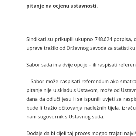
pitanje na ocjenu ustavnosti.
Sindikati su prikupili ukupno 748.624 potpisa,
uprave tražilo od Državnog zavoda za statistik
Sabor sada ima dvije opcije – ili raspisati refere
– Sabor može raspisati referendum ako smatra 
pitanje nije u skladu s Ustavom, može od Ustavno
dana da odluči jesu li se ispunili uvjeti za ras
bude li tražio očitovanja nadležnih tijela, izra
nam sugovornik s Ustavnog suda.
Dodaje da bi cijeli taj proces mogao trajati najvi