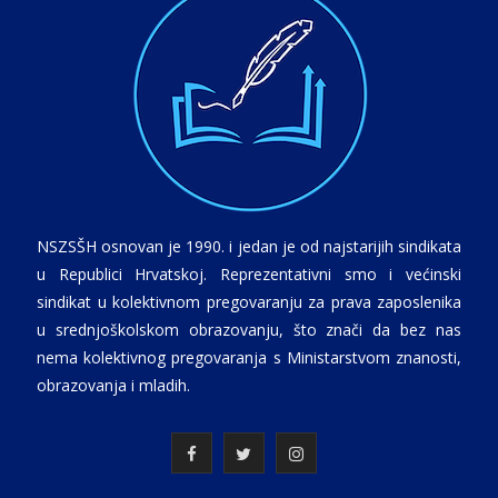
NSZSŠH osnovan je 1990. i jedan je od najstarijih sindikata
u Republici Hrvatskoj. Reprezentativni smo i većinski
sindikat u kolektivnom pregovaranju za prava zaposlenika
u srednjoškolskom obrazovanju, što znači da bez nas
nema kolektivnog pregovaranja s Ministarstvom znanosti,
obrazovanja i mladih.
F
T
I
a
w
n