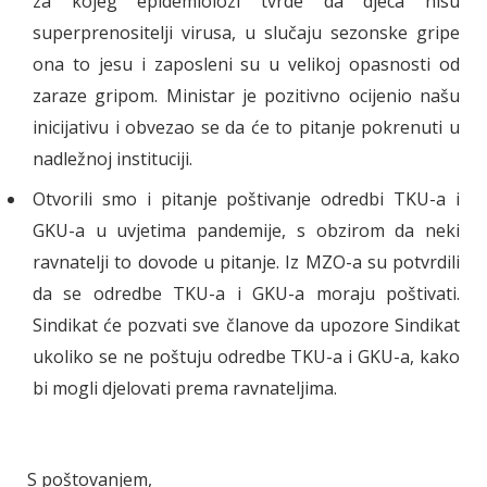
za kojeg epidemiolozi tvrde da djeca nisu
superprenositelji virusa, u slučaju sezonske gripe
ona to jesu i zaposleni su u velikoj opasnosti od
zaraze gripom. Ministar je pozitivno ocijenio našu
inicijativu i obvezao se da će to pitanje pokrenuti u
nadležnoj instituciji.
Otvorili smo i pitanje poštivanje odredbi TKU-a i
GKU-a u uvjetima pandemije, s obzirom da neki
ravnatelji to dovode u pitanje. Iz MZO-a su potvrdili
da se odredbe TKU-a i GKU-a moraju poštivati.
Sindikat će pozvati sve članove da upozore Sindikat
ukoliko se ne poštuju odredbe TKU-a i GKU-a, kako
bi mogli djelovati prema ravnateljima.
S poštovanjem,