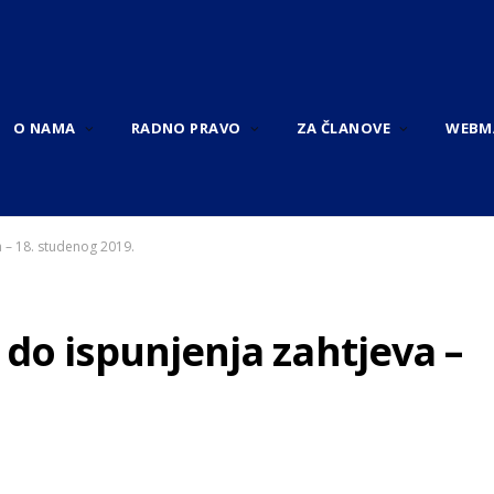
O NAMA
RADNO PRAVO
ZA ČLANOVE
WEBM
a – 18. studenog 2019.
do ispunjenja zahtjeva –