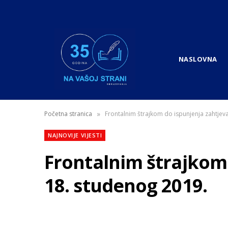
NASLOVNA
»
Početna stranica
Frontalnim štrajkom do ispunjenja zahtjev
NAJNOVIJE VIJESTI
Frontalnim štrajkom 
18. studenog 2019.