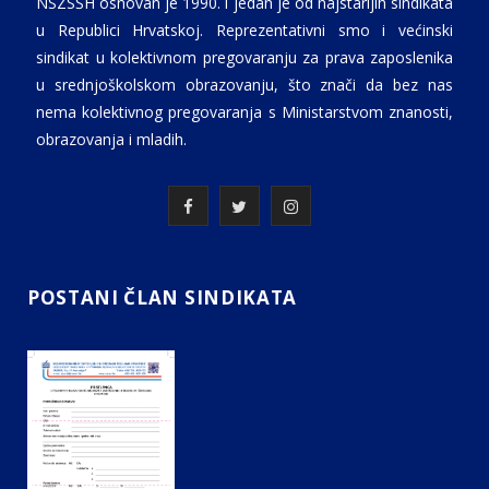
NSZSŠH osnovan je 1990. i jedan je od najstarijih sindikata
u Republici Hrvatskoj. Reprezentativni smo i većinski
sindikat u kolektivnom pregovaranju za prava zaposlenika
u srednjoškolskom obrazovanju, što znači da bez nas
nema kolektivnog pregovaranja s Ministarstvom znanosti,
obrazovanja i mladih.
F
T
I
a
w
n
c
i
s
POSTANI ČLAN SINDIKATA
e
t
t
b
t
a
o
e
g
o
r
r
k
a