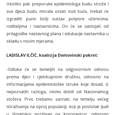
Ukoliko pak preporuke epidemiologa budu strože i
sva djeca budu morala ostati kod kuće, trebat će
izgraditi puno bolji sustav potpore učenicima,
roditeljima i nastavnicima. On će se sastojati od
prilagodbe nastavnog plana i edukacije nastavnika u
skladu s novim mjerama.
LADISLAV ILČIĆ, koalicija Domovinski pokret:
-Odluka će se temeljiti na odgovornom odnosu
prema djeci i cjelokupnom društvu, odnosno na
informacijama epidemiološke struke koje dosad, iz
nepoznatih razloga, nismo dobili od Nacionalnog
stožera. Prvo trebamo saznati, na temelju većeg
istraživanja na općoj populaciji, koji je postotak ljudi
u Hrvatskoj pozitivan na koronavirus, odnosno