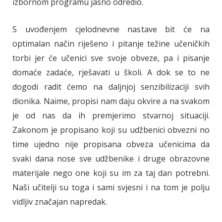
izbornom programu jasno odredio.
S uvođenjem cjelodnevne nastave bit će na
optimalan način riješeno i pitanje težine učeničkih
torbi jer će učenici sve svoje obveze, pa i pisanje
domaće zadaće, rješavati u školi. A dok se to ne
dogodi radit ćemo na daljnjoj senzibilizaciji svih
dionika. Naime, propisi nam daju okvire a na svakom
je od nas da ih premjerimo stvarnoj situaciji.
Zakonom je propisano koji su udžbenici obvezni no
time ujedno nije propisana obveza učenicima da
svaki dana nose sve udžbenike i druge obrazovne
materijale nego one koji su im za taj dan potrebni.
Naši učitelji su toga i sami svjesni i na tom je polju
vidljiv značajan napredak.