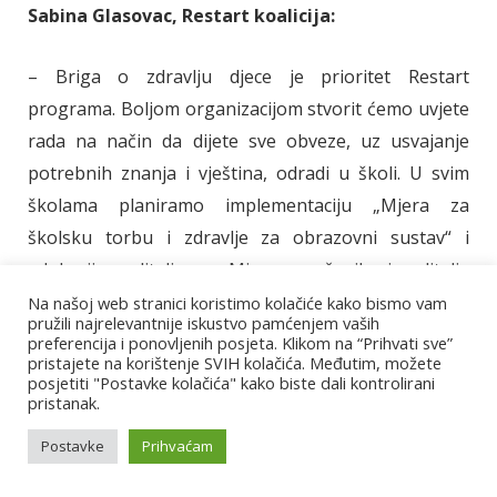
Sabina Glasovac, Restart koalicija:
– Briga o zdravlju djece je prioritet Restart
programa. Boljom organizacijom stvorit ćemo uvjete
rada na način da dijete sve obveze, uz usvajanje
potrebnih znanja i vještina, odradi u školi. U svim
školama planiramo implementaciju „Mjera za
školsku torbu i zdravlje za obrazovni sustav“ i
edukaciju roditelja za „Mjere za učenike i roditelje
Hrvatskog zavoda za javno zdravstvo“ od 31.
Na našoj web stranici koristimo kolačiće kako bismo vam
pružili najrelevantnije iskustvo pamćenjem vaših
kolovoza 2017. koje uključuju u školi dostupnu pitku
preferencija i ponovljenih posjeta. Klikom na “Prihvati sve”
pristajete na korištenje SVIH kolačića. Međutim, možete
vodu i prehranu tako da djeca ne trebaju isto nositi
posjetiti "Postavke kolačića" kako biste dali kontrolirani
od kuće. Treba omogućiti veću razinu tjelesne
pristanak.
aktivnosti učenika u školi na sljedeće načine:
Postavke
Prihvaćam
dodatne sate tjelesne i zdravstvene kulture, dodatne
sportske sadržaje, uključivanje kretanja u školski