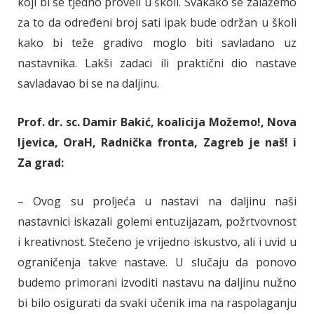
koji bi se tjedno proveli u školi. Svakako se zalažemo
za to da određeni broj sati ipak bude održan u školi
kako bi teže gradivo moglo biti savladano uz
nastavnika. Lakši zadaci ili praktični dio nastave
savladavao bi se na daljinu.
Prof. dr. sc. Damir Bakić, koalicija Možemo!, Nova
ljevica, OraH, Radnička fronta, Zagreb je naš! i
Za grad:
– Ovog su proljeća u nastavi na daljinu naši
nastavnici iskazali golemi entuzijazam, požrtvovnost
i kreativnost. Stečeno je vrijedno iskustvo, ali i uvid u
ograničenja takve nastave. U slučaju da ponovo
budemo primorani izvoditi nastavu na daljinu nužno
bi bilo osigurati da svaki učenik ima na raspolaganju