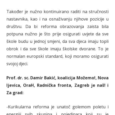
Također je nužno kontinuirano raditi na stručnosti
nastavnika, kao i na osnaživanju njihove pozicije u
društvu. Da bi reforma obrazovanja zaista bila
potpuna nužno je što prije osigurati uvjete da sve
škole budu u jednoj smjeni, da sva djeca imaju topli
obrok i da sve škole imaju školske dvorane. To je
normalan europski standard, koji moramo osigurati
svojoj djeci.
Prof. dr. sc. Damir Bakić, koalicija Možemo!, Nova
ljevica, OraH, Radnička fronta, Zagreb je naš! i
Za grad:
-Kurikularna reforma je unatoč golemom poletu i
energiji svih skupina i pojedinaca koji su je