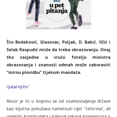
Što Bedeković, Glasovac, Puljak, D. Bakić, Ilčić i
Selak Raspudić misle da treba obrazovanju. Onaj
tko zasjedne u vruću fotelju ministra
obrazovanja i znanosti odmah može zaboraviti
“mirnu plovidbu” tijekom mandata.
/
jutarnji.hr
/
Resor je to u kojemu se od osamostaljenja države
kao ključna pokušava nametnuti riječ “reforma”, ali
umjesto kontinuiteta i kakvog-takvog konsenzusa o