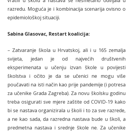
vratili u školu a nastava se nesmetano odvijala u
razredu. Moguća je i kombinacija scenarija ovisno o
epidemiološkoj situaciji.
Sabina Glasovac, Restart koalicija:
– Zatvaranje škola u Hrvatskoj, ali i u 165 zemalja
svijeta, jedan je od najvećih društvenih
eksperimenata u učenju izvan škole u povijesti
školstva i očito je da se učenici ne mogu više
poučavati na isti način kao prije pandemije (i potresa
za učenike Grada Zagreba). Za novu školsku godinu
treba osigurati sve mjere zaštite od COVID-19 kako
bi se nastava organizirala u školi i to za sve razrede,
a ne kao sada, da razredna nastava bude u školi, a
predmetna nastava i srednje škole ne. Za učenike