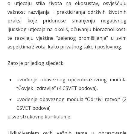
o utjecaju stila života na ekosustav, osvješćuju
važnost razvijanja i prakticiranja održivih životnih
praksi koje pridonose smanjenju negativnog
ljudskog utjecaja na okoliš, očuvanju bioraznolikosti
te razvijaju vještine “zelenog promišljanja” u svim
aspektima života, kako privatnog tako i poslovnog.
Zato je prijedlog sljedeći:
uvođenje obaveznog općeobrazovnog modula
“Čovjek i zdravlje” (4 CSVET bodova),
uvođenje obaveznog modula “Održivi razvoj” (2
CSVET bodova)
u sve strukovne kurikulume.
Uključivanjem ovih važnih tema u obrazovanje