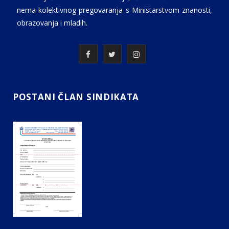
nema kolektivnog pregovaranja s Ministarstvom znanosti,
obrazovanja i mladih.
F
T
I
a
w
n
c
i
s
POSTANI ČLAN SINDIKATA
e
t
t
b
t
a
o
e
g
o
r
r
k
a
m