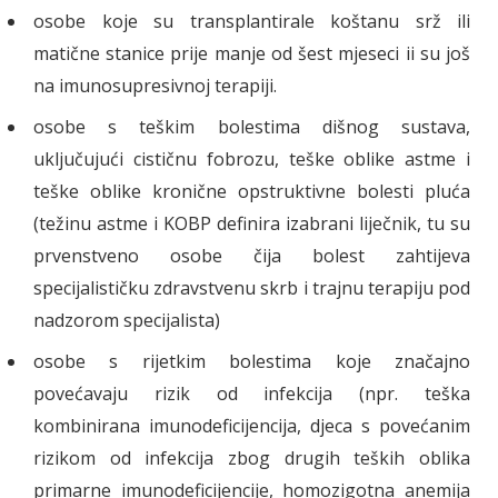
osobe koje su transplantirale koštanu srž ili
matične stanice prije manje od šest mjeseci ii su još
na imunosupresivnoj terapiji.
osobe s teškim bolestima dišnog sustava,
uključujući cističnu fobrozu, teške oblike astme i
teške oblike kronične opstruktivne bolesti pluća
(težinu astme i KOBP definira izabrani liječnik, tu su
prvenstveno osobe čija bolest zahtijeva
specijalističku zdravstvenu skrb i trajnu terapiju pod
nadzorom specijalista)
osobe s rijetkim bolestima koje značajno
povećavaju rizik od infekcija (npr. teška
kombinirana imunodeficijencija, djeca s povećanim
rizikom od infekcija zbog drugih teških oblika
primarne imunodeficijencije, homozigotna anemija